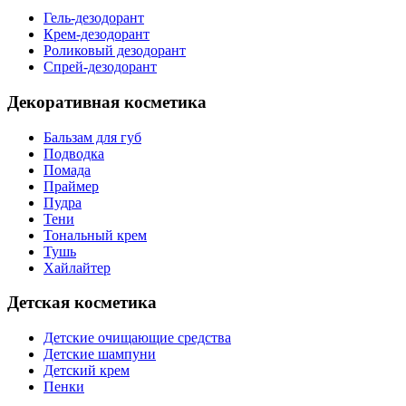
Гель-дезодорант
Крем-дезодорант
Роликовый дезодорант
Спрей-дезодорант
Декоративная косметика
Бальзам для губ
Подводка
Помада
Праймер
Пудра
Тени
Тональный крем
Тушь
Хайлайтер
Детская косметика
Детские очищающие средства
Детские шампуни
Детский крем
Пенки