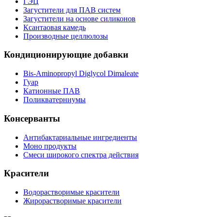
ГЭЦ
Загустители для ПАВ систем
Загустители на основе силиконов
Ксантаовая камедь
Производные целлюлозы
Кондиционирующие добавки
Bis-Aminopropyl Diglycol Dimaleate
Гуар
Катионные ПАВ
Поликватерниумы
Консерванты
Антибактариальные ингредиенты
Моно продукты
Смеси широкого спектра действия
Красители
Водорастворимые красители
Жирорастворимые красители