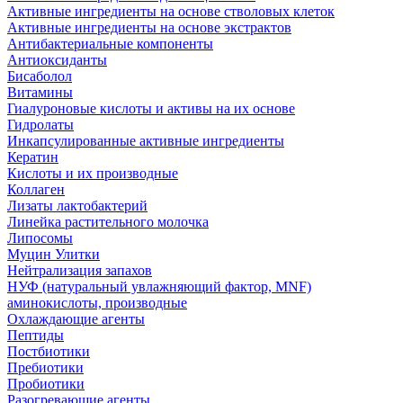
Активные ингредиенты на основе стволовых клеток
Активные ингредиенты на основе экстрактов
Антибактериальные компоненты
Антиоксиданты
Бисаболол
Витамины
Гиалуроновые кислоты и активы на их основе
Гидролаты
Инкапсулированные активные ингредиенты
Кератин
Кислоты и их производные
Коллаген
Лизаты лактобактерий
Линейка растительного молочка
Липосомы
Муцин Улитки
Нейтрализация запахов
НУФ (натуральный увлажняющий фактор, MNF)
аминокислоты, производные
Охлаждающие агенты
Пептиды
Постбиотики
Пребиотики
Пробиотики
Разогревающие агенты