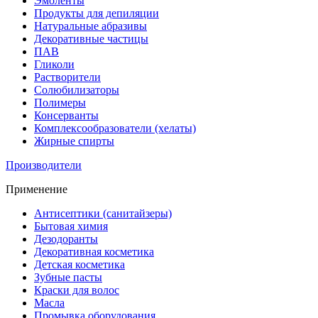
Эмоленты
Продукты для депиляции
Натуральные абразивы
Декоративные частицы
ПАВ
Гликоли
Растворители
Солюбилизаторы
Полимеры
Консерванты
Комплексообразователи (хелаты)
Жирные спирты
Производители
Применение
Антисептики (санитайзеры)
Бытовая химия
Дезодоранты
Декоративная косметика
Детская косметика
Зубные пасты
Краски для волос
Масла
Промывка оборудования