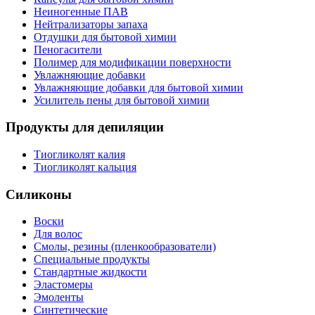
Неиногенные ПАВ
Нейтрализаторы запаха
Отдушки для бытовой химии
Пеногасители
Полимер для модификации поверхности
Увлажняющие добавки
Увлажняющие добавки для бытовой химии
Усилитель пены для бытовой химии
Продукты для депиляции
Тиогликолят калия
Тиогликолят кальция
Силиконы
Воски
Для волос
Смолы, резины (пленкообразователи)
Специальные продукты
Стандартные жидкости
Эластомеры
Эмоленты
Синтетические