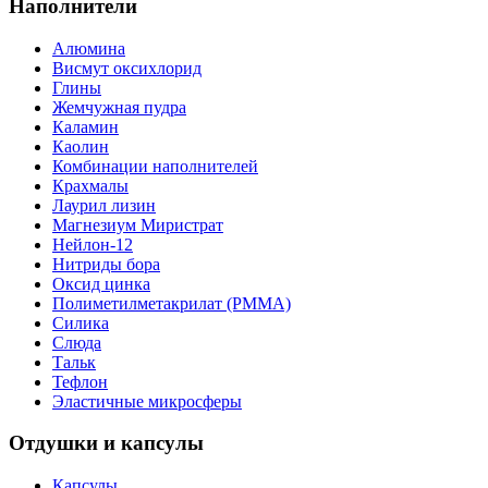
Наполнители
Алюмина
Висмут оксихлорид
Глины
Жемчужная пудра
Каламин
Каолин
Комбинации наполнителей
Крахмалы
Лаурил лизин
Магнезиум Миристрат
Нейлон-12
Нитриды бора
Оксид цинка
Полиметилметакрилат (PMMA)
Силика
Слюда
Тальк
Тефлон
Эластичные микросферы
Отдушки и капсулы
Капсулы