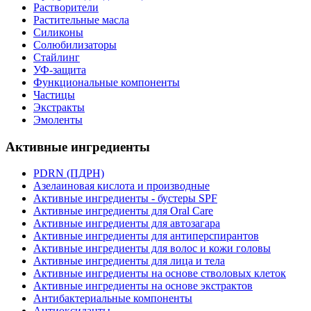
Растворители
Растительные масла
Силиконы
Солюбилизаторы
Стайлинг
УФ-защита
Функциональные компоненты
Частицы
Экстракты
Эмоленты
Активные ингредиенты
PDRN (ПДРН)
Азелаиновая кислота и производные
Активные ингредиенты - бустеры SPF
Активные ингредиенты для Oral Care
Активные ингредиенты для автозагара
Активные ингредиенты для антиперспирантов
Активные ингредиенты для волос и кожи головы
Активные ингредиенты для лица и тела
Активные ингредиенты на основе стволовых клеток
Активные ингредиенты на основе экстрактов
Антибактериальные компоненты
Антиоксиданты