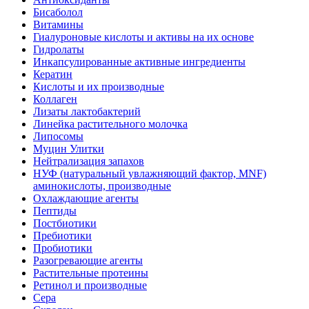
Бисаболол
Витамины
Гиалуроновые кислоты и активы на их основе
Гидролаты
Инкапсулированные активные ингредиенты
Кератин
Кислоты и их производные
Коллаген
Лизаты лактобактерий
Линейка растительного молочка
Липосомы
Муцин Улитки
Нейтрализация запахов
НУФ (натуральный увлажняющий фактор, MNF)
аминокислоты, производные
Охлаждающие агенты
Пептиды
Постбиотики
Пребиотики
Пробиотики
Разогревающие агенты
Растительные протеины
Ретинол и производные
Сера