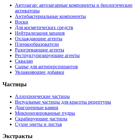
Автозагар: автозагарные компоненты и биологические
активаторы
Антибактериальные компоненты
Воски
Для косметических средств
Нейтрализация запахов
Охлаждающие агенты
Пленкообразователи
Разогревающие агенты
Реструктуризирующие агенты
Сквалан
Сырье для антиперспирантов
Увлажняющие добавки
Частицы
Аллохроические частицы
Визуальные частицы для красоты рецептуры
Драгоценные камни
Микронизированные пудры
Скрабирующие частицы
Сухие цветы и листья
Экстракты