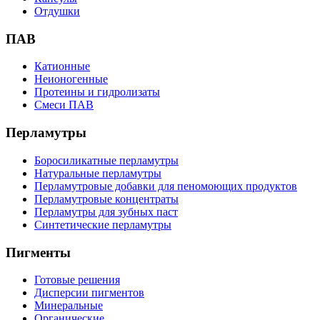
Отдушки
ПАВ
Катионные
Неионогенные
Протеины и гидролизаты
Смеси ПАВ
Перламутры
Боросиликатные перламутры
Натуральные перламутры
Перламутровые добавки для пеномоющих продуктов
Перламутровые концентраты
Перламутры для зубных паст
Синтетические перламутры
Пигменты
Готовые решения
Дисперсии пигментов
Минеральные
Органические