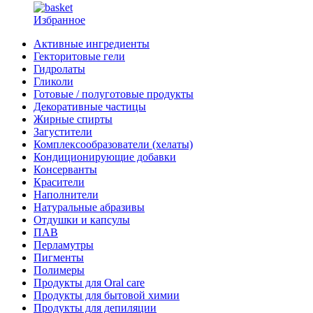
Избранное
Активные ингредиенты
Гекторитовые гели
Гидролаты
Гликоли
Готовые / полуготовые продукты
Декоративные частицы
Жирные спирты
Загустители
Комплексообразователи (хелаты)
Кондиционирующие добавки
Консерванты
Красители
Наполнители
Натуральные абразивы
Отдушки и капсулы
ПАВ
Перламутры
Пигменты
Полимеры
Продукты для Oral care
Продукты для бытовой химии
Продукты для депиляции