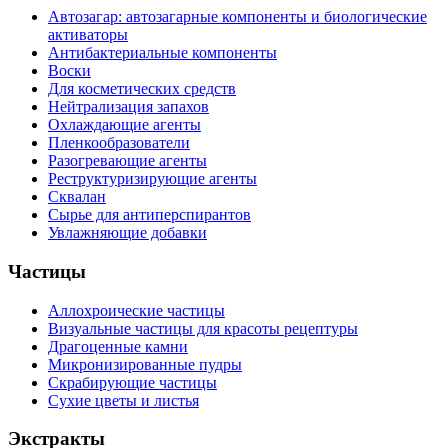
Автозагар: автозагарные компоненты и биологические
активаторы
Антибактериальные компоненты
Воски
Для косметических средств
Нейтрализация запахов
Охлаждающие агенты
Пленкообразователи
Разогревающие агенты
Реструктуризирующие агенты
Сквалан
Сырье для антиперспирантов
Увлажняющие добавки
Частицы
Аллохроические частицы
Визуальные частицы для красоты рецептуры
Драгоценные камни
Микронизированные пудры
Скрабирующие частицы
Сухие цветы и листья
Экстракты