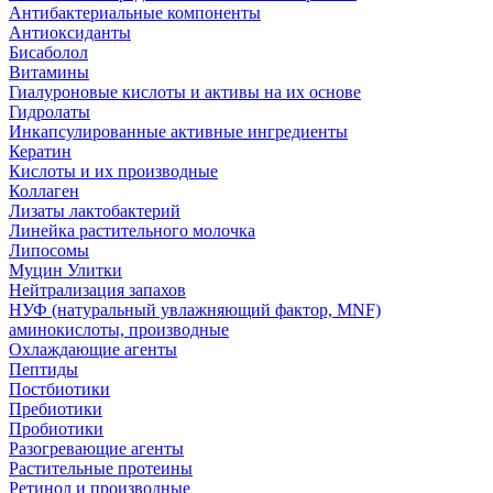
Антибактериальные компоненты
Антиоксиданты
Бисаболол
Витамины
Гиалуроновые кислоты и активы на их основе
Гидролаты
Инкапсулированные активные ингредиенты
Кератин
Кислоты и их производные
Коллаген
Лизаты лактобактерий
Линейка растительного молочка
Липосомы
Муцин Улитки
Нейтрализация запахов
НУФ (натуральный увлажняющий фактор, MNF)
аминокислоты, производные
Охлаждающие агенты
Пептиды
Постбиотики
Пребиотики
Пробиотики
Разогревающие агенты
Растительные протеины
Ретинол и производные