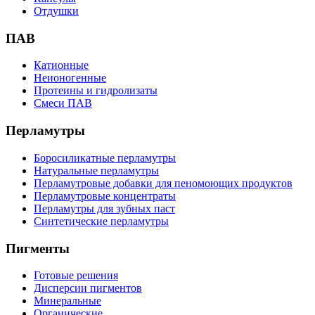
Отдушки
ПАВ
Катионные
Неионогенные
Протеины и гидролизаты
Смеси ПАВ
Перламутры
Боросиликатные перламутры
Натуральные перламутры
Перламутровые добавки для пеномоющих продуктов
Перламутровые концентраты
Перламутры для зубных паст
Синтетические перламутры
Пигменты
Готовые решения
Дисперсии пигментов
Минеральные
Органические