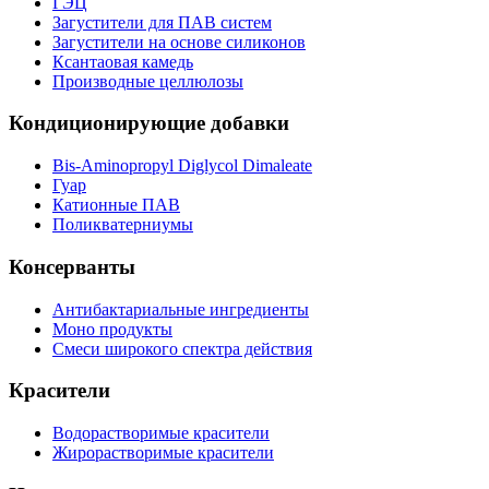
ГЭЦ
Загустители для ПАВ систем
Загустители на основе силиконов
Ксантаовая камедь
Производные целлюлозы
Кондиционирующие добавки
Bis-Aminopropyl Diglycol Dimaleate
Гуар
Катионные ПАВ
Поликватерниумы
Консерванты
Антибактариальные ингредиенты
Моно продукты
Смеси широкого спектра действия
Красители
Водорастворимые красители
Жирорастворимые красители