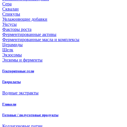
Сера
Сквалан
Спикулы
Увлажняющие добавки
Уксусы
Факторы роста
Ферментированные активы
Ферментированные масла и комплексы
Церамиды
Шелк
Экзосомы
Энзимы и ферменты
Гекторитовые гели
Гидролаты
Водные экстракты
Гликоли
Готовые / полуготовые продукты
Коллагеновые патчи