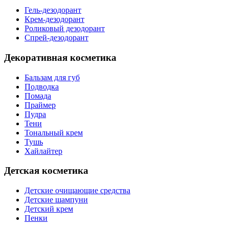
Гель-дезодорант
Крем-дезодорант
Роликовый дезодорант
Спрей-дезодорант
Декоративная косметика
Бальзам для губ
Подводка
Помада
Праймер
Пудра
Тени
Тональный крем
Тушь
Хайлайтер
Детская косметика
Детские очищающие средства
Детские шампуни
Детский крем
Пенки