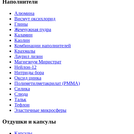
Наполнители
Алюмина
Висмут оксихлорид
Глины
Жемчужная пудра
Каламин
Каолин
Комбинации наполнителей
Крахмалы
Лаурил лизин
Магнезиум Миристрат
Нейлон-12
Нитриды бора
Оксид цинка
Полиметилметакрилат (PMMA)
Силика
Слюда
Тальк
Тефлон
Эластичные микросферы
Отдушки и капсулы
Капсулы