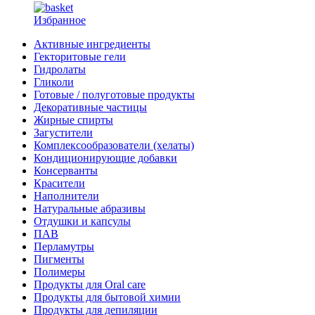
Избранное
Активные ингредиенты
Гекторитовые гели
Гидролаты
Гликоли
Готовые / полуготовые продукты
Декоративные частицы
Жирные спирты
Загустители
Комплексообразователи (хелаты)
Кондиционирующие добавки
Консерванты
Красители
Наполнители
Натуральные абразивы
Отдушки и капсулы
ПАВ
Перламутры
Пигменты
Полимеры
Продукты для Oral care
Продукты для бытовой химии
Продукты для депиляции