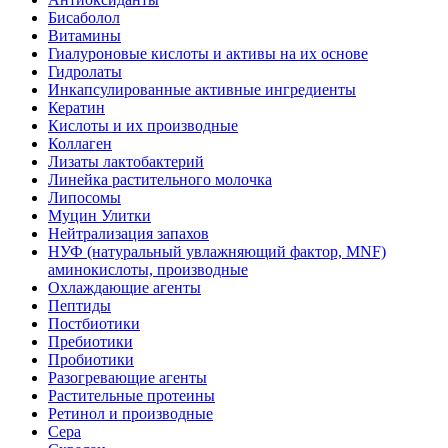
Бисаболол
Витамины
Гиалуроновые кислоты и активы на их основе
Гидролаты
Инкапсулированные активные ингредиенты
Кератин
Кислоты и их производные
Коллаген
Лизаты лактобактерий
Линейка растительного молочка
Липосомы
Муцин Улитки
Нейтрализация запахов
НУФ (натуральный увлажняющий фактор, MNF)
аминокислоты, производные
Охлаждающие агенты
Пептиды
Постбиотики
Пребиотики
Пробиотики
Разогревающие агенты
Растительные протеины
Ретинол и производные
Сера