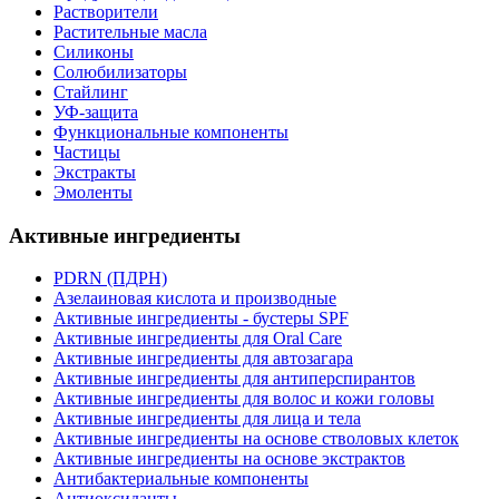
Растворители
Растительные масла
Силиконы
Солюбилизаторы
Стайлинг
УФ-защита
Функциональные компоненты
Частицы
Экстракты
Эмоленты
Активные ингредиенты
PDRN (ПДРН)
Азелаиновая кислота и производные
Активные ингредиенты - бустеры SPF
Активные ингредиенты для Oral Care
Активные ингредиенты для автозагара
Активные ингредиенты для антиперспирантов
Активные ингредиенты для волос и кожи головы
Активные ингредиенты для лица и тела
Активные ингредиенты на основе стволовых клеток
Активные ингредиенты на основе экстрактов
Антибактериальные компоненты
Антиоксиданты