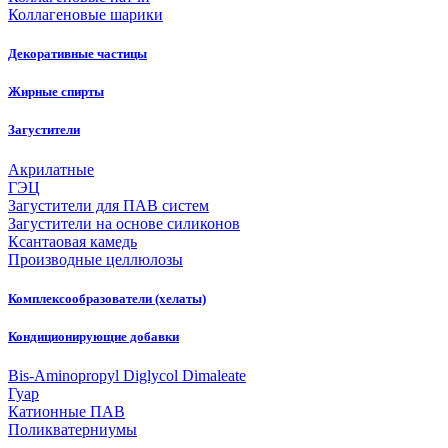
Коллагеновые шарики
Декоративные частицы
Жирные спирты
Загустители
Акрилатные
ГЭЦ
Загустители для ПАВ систем
Загустители на основе силиконов
Ксантаовая камедь
Производные целлюлозы
Комплексообразователи (хелаты)
Кондиционирующие добавки
Bis-Aminopropyl Diglycol Dimaleate
Гуар
Катионные ПАВ
Поликватерниумы