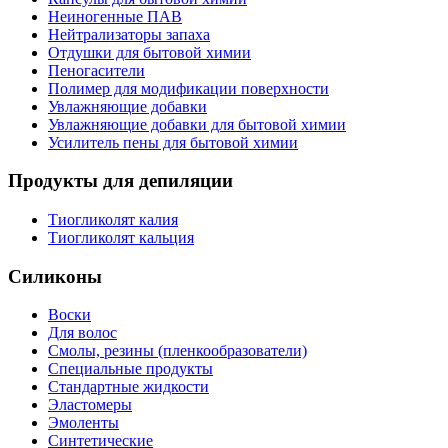
Неиногенные ПАВ
Нейтрализаторы запаха
Отдушки для бытовой химии
Пеногасители
Полимер для модификации поверхности
Увлажняющие добавки
Увлажняющие добавки для бытовой химии
Усилитель пены для бытовой химии
Продукты для депиляции
Тиогликолят калия
Тиогликолят кальция
Силиконы
Воски
Для волос
Смолы, резины (пленкообразователи)
Специальные продукты
Стандартные жидкости
Эластомеры
Эмоленты
Синтетические