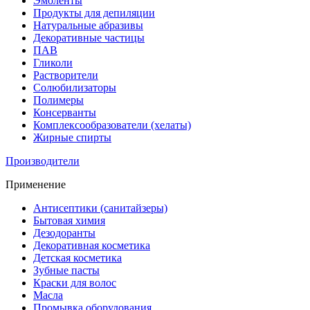
Эмоленты
Продукты для депиляции
Натуральные абразивы
Декоративные частицы
ПАВ
Гликоли
Растворители
Солюбилизаторы
Полимеры
Консерванты
Комплексообразователи (хелаты)
Жирные спирты
Производители
Применение
Антисептики (санитайзеры)
Бытовая химия
Дезодоранты
Декоративная косметика
Детская косметика
Зубные пасты
Краски для волос
Масла
Промывка оборудования