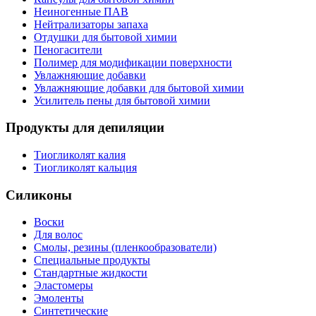
Неиногенные ПАВ
Нейтрализаторы запаха
Отдушки для бытовой химии
Пеногасители
Полимер для модификации поверхности
Увлажняющие добавки
Увлажняющие добавки для бытовой химии
Усилитель пены для бытовой химии
Продукты для депиляции
Тиогликолят калия
Тиогликолят кальция
Силиконы
Воски
Для волос
Смолы, резины (пленкообразователи)
Специальные продукты
Стандартные жидкости
Эластомеры
Эмоленты
Синтетические