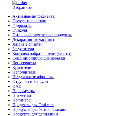
Избранное
Активные ингредиенты
Гекторитовые гели
Гидролаты
Гликоли
Готовые / полуготовые продукты
Декоративные частицы
Жирные спирты
Загустители
Комплексообразователи (хелаты)
Кондиционирующие добавки
Консерванты
Красители
Наполнители
Натуральные абразивы
Отдушки и капсулы
ПАВ
Перламутры
Пигменты
Полимеры
Продукты для Oral care
Продукты для бытовой химии
Продукты для депиляции