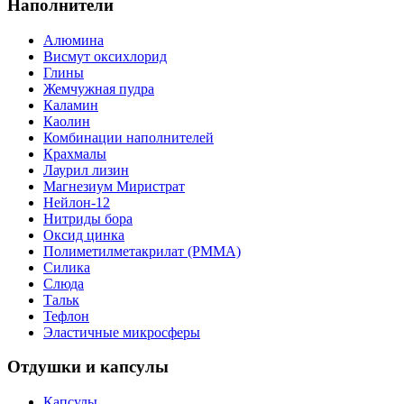
Наполнители
Алюмина
Висмут оксихлорид
Глины
Жемчужная пудра
Каламин
Каолин
Комбинации наполнителей
Крахмалы
Лаурил лизин
Магнезиум Миристрат
Нейлон-12
Нитриды бора
Оксид цинка
Полиметилметакрилат (PMMA)
Силика
Слюда
Тальк
Тефлон
Эластичные микросферы
Отдушки и капсулы
Капсулы