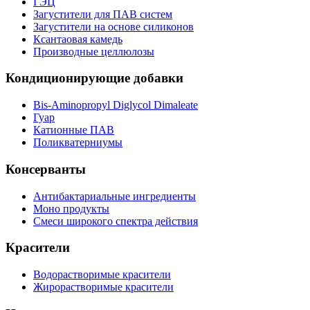
ГЭЦ
Загустители для ПАВ систем
Загустители на основе силиконов
Ксантаовая камедь
Производные целлюлозы
Кондиционирующие добавки
Bis-Aminopropyl Diglycol Dimaleate
Гуар
Катионные ПАВ
Поликватерниумы
Консерванты
Антибактариальные ингредиенты
Моно продукты
Смеси широкого спектра действия
Красители
Водорастворимые красители
Жирорастворимые красители