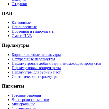
Отдушки
ПАВ
Катионные
Неионогенные
Протеины и гидролизаты
Смеси ПАВ
Перламутры
Боросиликатные перламутры
Натуральные перламутры
Перламутровые добавки для пеномоющих продуктов
Перламутровые концентраты
Перламутры для зубных паст
Синтетические перламутры
Пигменты
Готовые решения
Дисперсии пигментов
Минеральные
Органические