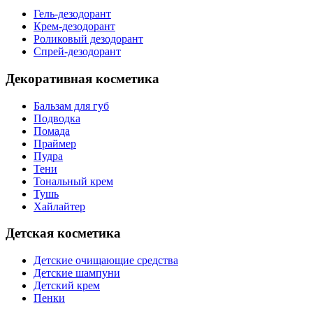
Гель-дезодорант
Крем-дезодорант
Роликовый дезодорант
Спрей-дезодорант
Декоративная косметика
Бальзам для губ
Подводка
Помада
Праймер
Пудра
Тени
Тональный крем
Тушь
Хайлайтер
Детская косметика
Детские очищающие средства
Детские шампуни
Детский крем
Пенки