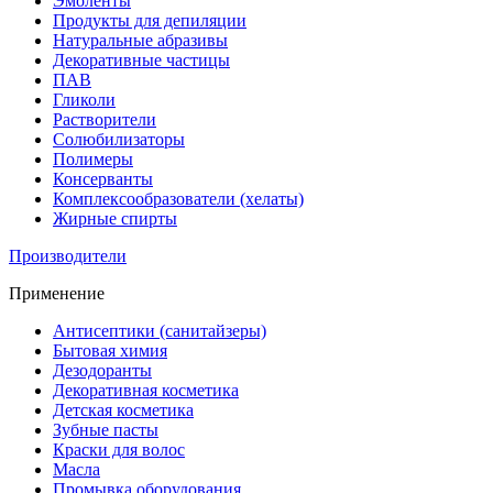
Эмоленты
Продукты для депиляции
Натуральные абразивы
Декоративные частицы
ПАВ
Гликоли
Растворители
Солюбилизаторы
Полимеры
Консерванты
Комплексообразователи (хелаты)
Жирные спирты
Производители
Применение
Антисептики (санитайзеры)
Бытовая химия
Дезодоранты
Декоративная косметика
Детская косметика
Зубные пасты
Краски для волос
Масла
Промывка оборудования