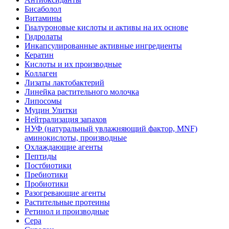
Бисаболол
Витамины
Гиалуроновые кислоты и активы на их основе
Гидролаты
Инкапсулированные активные ингредиенты
Кератин
Кислоты и их производные
Коллаген
Лизаты лактобактерий
Линейка растительного молочка
Липосомы
Муцин Улитки
Нейтрализация запахов
НУФ (натуральный увлажняющий фактор, MNF)
аминокислоты, производные
Охлаждающие агенты
Пептиды
Постбиотики
Пребиотики
Пробиотики
Разогревающие агенты
Растительные протеины
Ретинол и производные
Сера