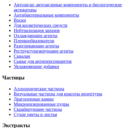
Автозагар: автозагарные компоненты и биологические
активаторы
Антибактериальные компоненты
Воски
Для косметических средств
Нейтрализация запахов
Охлаждающие агенты
Пленкообразователи
Разогревающие агенты
Реструктуризирующие агенты
Сквалан
Сырье для антиперспирантов
Увлажняющие добавки
Частицы
Аллохроические частицы
Визуальные частицы для красоты рецептуры
Драгоценные камни
Микронизированные пудры
Скрабирующие частицы
Сухие цветы и листья
Экстракты