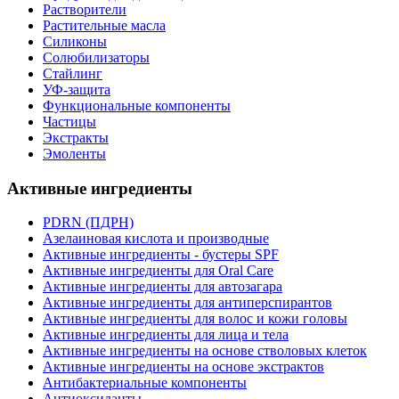
Растворители
Растительные масла
Силиконы
Солюбилизаторы
Стайлинг
УФ-защита
Функциональные компоненты
Частицы
Экстракты
Эмоленты
Активные ингредиенты
PDRN (ПДРН)
Азелаиновая кислота и производные
Активные ингредиенты - бустеры SPF
Активные ингредиенты для Oral Care
Активные ингредиенты для автозагара
Активные ингредиенты для антиперспирантов
Активные ингредиенты для волос и кожи головы
Активные ингредиенты для лица и тела
Активные ингредиенты на основе стволовых клеток
Активные ингредиенты на основе экстрактов
Антибактериальные компоненты
Антиоксиданты