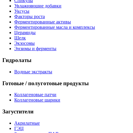
Спикулы
Увлажняющие добавки
Уксусы
Факторы роста
Ферментированные активы
Ферментированные масла и комплексы
Церамиды
Шелк
Экзосомы
Энзимы и ферменты
Гидролаты
Водные экстракты
Готовые / полуготовые продукты
Коллагеновые патчи
Коллагеновые шарики
Загустители
Акрилатные
ГЭЦ