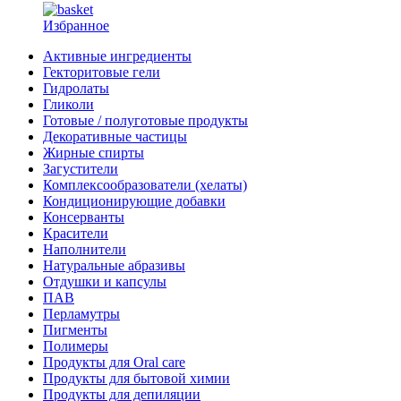
Избранное
Активные ингредиенты
Гекторитовые гели
Гидролаты
Гликоли
Готовые / полуготовые продукты
Декоративные частицы
Жирные спирты
Загустители
Комплексообразователи (хелаты)
Кондиционирующие добавки
Консерванты
Красители
Наполнители
Натуральные абразивы
Отдушки и капсулы
ПАВ
Перламутры
Пигменты
Полимеры
Продукты для Oral care
Продукты для бытовой химии
Продукты для депиляции