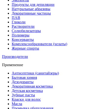
Эмоленты
Продукты для депиляции
Натуральные абразивы
Декоративные частицы
ПАВ
Гликоли
Растворители
Солюбилизаторы
Полимеры
Консерванты
Комплексообразователи (хелаты)
Жирные спирты
Производители
Применение
Антисептики (санитайзеры)
Бытовая химия
Дезодоранты
Декоративная косметика
Детская косметика
Зубные пасты
Краски для волос
Масла
Промывка оборудования