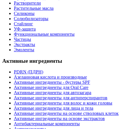
Растворители
Растительные масла
Силиконы
Солюбилизаторы
Стайлинг
УФ-защита
Функциональные компоненты
Частицы
Экстракты
Эмоленты
Активные ингредиенты
PDRN (ПДРН)
Азелаиновая кислота и производные
Активные ингредиенты - бустеры SPF
Активные ингредиенты для Oral Care
Активные ингредиенты для автозагара
Активные ингредиенты для антиперспирантов
Активные ингредиенты для волос и кожи головы
Активные ингредиенты для лица и тела
Активные ингредиенты на основе стволовых клеток
Активные ингредиенты на основе экстрактов
Антибактериальные компоненты
Антиоксиданты