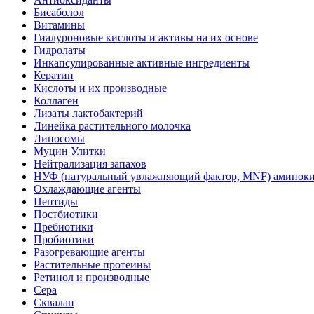
Бисаболол
Витамины
Гиалуроновые кислоты и активы на их основе
Гидролаты
Инкапсулированные активные ингредиенты
Кератин
Кислоты и их производные
Коллаген
Лизаты лактобактерий
Линейка растительного молочка
Липосомы
Муцин Улитки
Нейтрализация запахов
НУФ (натуральный увлажняющий фактор, MNF) аминоки
Охлаждающие агенты
Пептиды
Постбиотики
Пребиотики
Пробиотики
Разогревающие агенты
Растительные протеины
Ретинол и производные
Сера
Сквалан