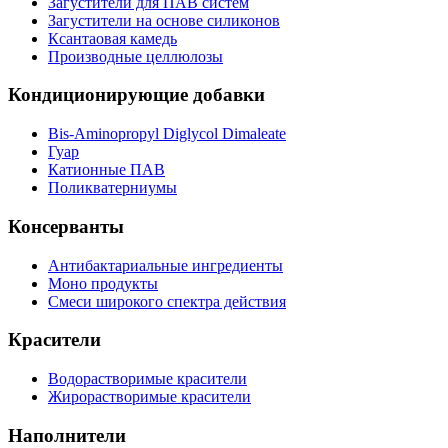
Загустители для ПАВ систем
Загустители на основе силиконов
Ксантаовая камедь
Производные целлюлозы
Кондиционирующие добавки
Bis-Aminopropyl Diglycol Dimaleate
Гуар
Катионные ПАВ
Поликватерниумы
Консерванты
Антибактариальные ингредиенты
Моно продукты
Смеси широкого спектра действия
Красители
Водорастворимые красители
Жирорастворимые красители
Наполнители